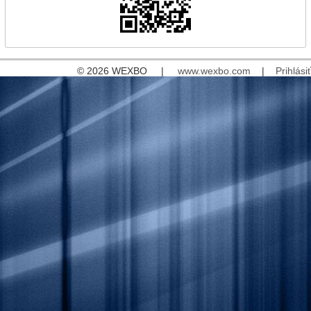
© 2026 WEXBO |
www.wexbo.com
|
Prihlásiť