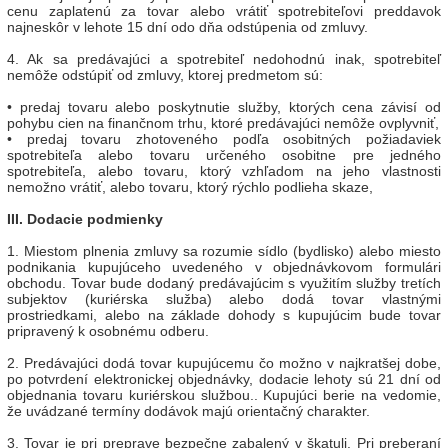
cenu zaplatenú za tovar alebo vrátiť spotrebiteľovi preddavok
najneskôr v lehote 15 dní odo dňa odstúpenia od zmluvy.
4. Ak sa predávajúci a spotrebiteľ nedohodnú inak, spotrebiteľ
nemôže odstúpiť od zmluvy, ktorej predmetom sú:
• predaj tovaru alebo poskytnutie služby, ktorých cena závisí od
pohybu cien na finančnom trhu, ktoré predávajúci nemôže ovplyvniť,
• predaj tovaru zhotoveného podľa osobitných požiadaviek
spotrebiteľa alebo tovaru určeného osobitne pre jedného
spotrebiteľa, alebo tovaru, ktorý vzhľadom na jeho vlastnosti
nemožno vrátiť, alebo tovaru, ktorý rýchlo podlieha skaze,
III. Dodacie podmienky
1. Miestom plnenia zmluvy sa rozumie sídlo (bydlisko) alebo miesto
podnikania kupujúceho uvedeného v objednávkovom formulári
obchodu. Tovar bude dodaný predávajúcim s využitím služby tretích
subjektov (kuriérska služba) alebo dodá tovar vlastnými
prostriedkami, alebo na základe dohody s kupujúcim bude tovar
pripravený k osobnému odberu.
2. Predávajúci dodá tovar kupujúcemu čo možno v najkratšej dobe,
po potvrdení elektronickej objednávky, dodacie lehoty sú 21 dní od
objednania tovaru kuriérskou službou.. Kupujúci berie na vedomie,
že uvádzané termíny dodávok majú orientačný charakter.
3. Tovar je pri preprave bezpečne zabalený v škatuli. Pri preberaní