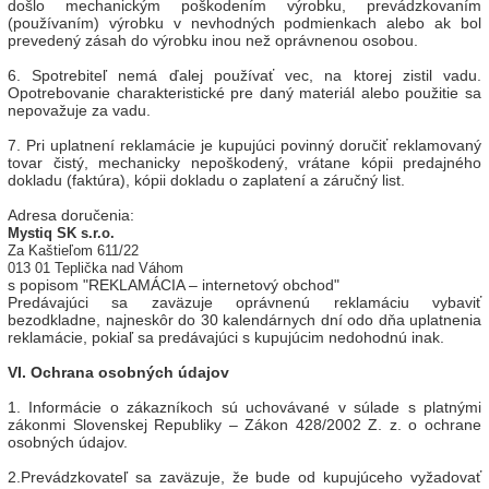
došlo mechanickým poškodením výrobku, prevádzkovaním
(používaním) výrobku v nevhodných podmienkach alebo ak bol
prevedený zásah do výrobku inou než oprávnenou osobou.
6. Spotrebiteľ nemá ďalej používať vec, na ktorej zistil vadu.
Opotrebovanie charakteristické pre daný materiál alebo použitie sa
nepovažuje za vadu.
7. Pri uplatnení reklamácie je kupujúci povinný doručiť reklamovaný
tovar čistý, mechanicky nepoškodený, vrátane kópii predajného
dokladu (faktúra), kópii dokladu o zaplatení a záručný list.
Adresa doručenia:
Mystiq SK s.r.o.
Za Kaštieľom 611/22
013 01 Teplička nad Váhom
s popisom "REKLAMÁCIA – internetový obchod"
Predávajúci sa zaväzuje oprávnenú reklamáciu vybaviť
bezodkladne, najneskôr do 30 kalendárnych dní odo dňa uplatnenia
reklamácie, pokiaľ sa predávajúci s kupujúcim nedohodnú inak.
VI. Ochrana osobných údajov
1. Informácie o zákazníkoch sú uchovávané v súlade s platnými
zákonmi Slovenskej Republiky – Zákon 428/2002 Z. z. o ochrane
osobných údajov.
2.Prevádzkovateľ sa zaväzuje, že bude od kupujúceho vyžadovať