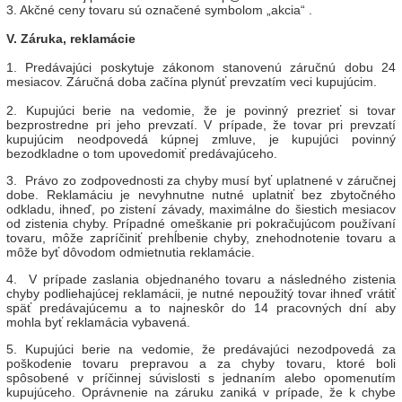
3. Akčné ceny tovaru sú označené symbolom „akcia“ .
V. Záruka, reklamácie
1. Predávajúci poskytuje zákonom stanovenú záručnú dobu 24
mesiacov. Záručná doba začína plynúť prevzatím veci kupujúcim.
2. Kupujúci berie na vedomie, že je povinný prezrieť si tovar
bezprostredne pri jeho prevzatí. V prípade, že tovar pri prevzatí
kupujúcim neodpovedá kúpnej zmluve, je kupujúci povinný
bezodkladne o tom upovedomiť predávajúceho.
3. Právo zo zodpovednosti za chyby musí byť uplatnené v záručnej
dobe. Reklamáciu je nevyhnutne nutné uplatniť bez zbytočného
odkladu, ihneď, po zistení závady, maximálne do šiestich mesiacov
od zistenia chyby. Prípadné omeškanie pri pokračujúcom používaní
tovaru, môže zapríčiniť prehĺbenie chyby, znehodnotenie tovaru a
môže byť dôvodom odmietnutia reklamácie.
4. V prípade zaslania objednaného tovaru a následného zistenia
chyby podliehajúcej reklamácii, je nutné nepoužitý tovar ihneď vrátiť
späť predávajúcemu a to najneskôr do 14 pracovných dní aby
mohla byť reklamácia vybavená.
5. Kupujúci berie na vedomie, že predávajúci nezodpovedá za
poškodenie tovaru prepravou a za chyby tovaru, ktoré boli
spôsobené v príčinnej súvislosti s jednaním alebo opomenutím
kupujúceho. Oprávnenie na záruku zaniká v prípade, že k chybe