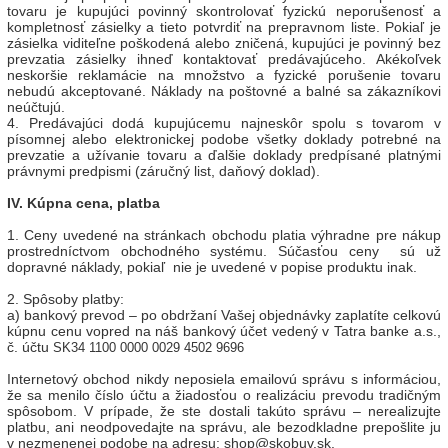
tovaru je kupujúci povinný skontrolovať fyzickú neporušenosť a
kompletnosť zásielky a tieto potvrdiť na prepravnom liste. Pokiaľ je
zásielka viditeľne poškodená alebo zničená, kupujúci je povinný bez
prevzatia zásielky ihneď kontaktovať predávajúceho. Akékoľvek
neskoršie reklamácie na množstvo a fyzické porušenie tovaru
nebudú akceptované. Náklady na poštovné a balné sa zákazníkovi
neúčtujú.
4. Predávajúci dodá kupujúcemu najneskôr spolu s tovarom v
písomnej alebo elektronickej podobe všetky doklady potrebné na
prevzatie a užívanie tovaru a ďalšie doklady predpísané platnými
právnymi predpismi (záručný list, daňový doklad).
IV. Kúpna cena, platba
1. Ceny uvedené na stránkach obchodu platia výhradne pre nákup
prostredníctvom obchodného systému. Súčasťou ceny sú už
dopravné náklady, pokiaľ nie je uvedené v popise produktu inak.
2. Spôsoby platby:
a) bankový prevod – po obdržaní Vašej objednávky zaplatíte celkovú
kúpnu cenu vopred na náš bankový účet vedený v Tatra banke a.s.,
č. účtu
SK34 1100 0000 0029 4502 9696
Internetový obchod nikdy neposiela emailovú správu s informáciou,
že sa menilo číslo účtu a žiadosťou o realizáciu prevodu tradičným
spôsobom. V prípade, že ste dostali takúto správu – nerealizujte
platbu, ani neodpovedajte na správu, ale bezodkladne prepošlite ju
v nezmenenej podobe na adresu: shop@skobuv.sk.