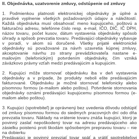
II. Objednávka, uzatvorenie zmluvy, odstúpenie od zmluvy
1. Podmienkou platnosti elektronickej objednávky je úplné a
pravdivé vyplnenie všetkých požadovaných údajov a náležitostí.
Každá objednávka musí obsahovať: meno kupujúceho, poštovú a
fakturačnú adresu, telefónne číslo resp. e-mail, IČO, DIČ, IČ DPH,
názov tovaru, počet kusov, dátum vystavenia objednávky spôsob
úhrady a spôsob prevzatia tovaru. Predávajúci objednávky vybavuje
v poradí, v akom sú doručené. Všetky prijaté elektronické
objednávky sú považované za návrh uzavretia kúpnej zmluvy,
akceptovanie návrhu zo strany prevádzkovateľa nastane e-
mailovým (telefonickým) potvrdením objednávky, čím vzniká
záväzkovo právny vzťah medzi predávajúcim a kupujúcim.
2. Kupujúci môže stornovať objednávku iba v deň vystavenia
objednávky a v prípade, že produkty neboli ešte predávajúcim
fakturované. Objednávku je možné stornovať telefonicky alebo
písomnou formou (e-mailom alebo poštou). Potvrdenie stornovania
objednávky oznámi predávajúci kupujúcemu písomnou formou (e-
mailom alebo poštou).
3. Kupujúci (spotrebiteľ) je oprávnený bez uvedenia dôvodu odstúpiť
od zmluvy písomnou formou do siedmych pracovných dní odo dňa
prevzatia tovaru. Náklady na vrátenie tovaru znáša kupujúci, ktorý je
povinný zaslať nepoškodený tovar na adresu predávajúceho ako
zásielku poistenú proti škodám spôsobeným prepravou tovaru – nie
na dobierku
Predávajúci je povinný prevziať tovar späť a vrátiť spotrebiteľovi