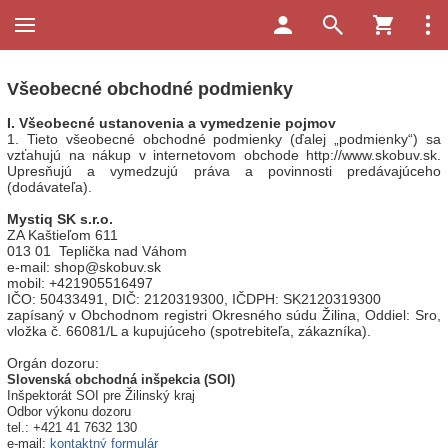
Všeobecné obchodné podmienky
I. Všeobecné ustanovenia a vymedzenie pojmov
1. Tieto všeobecné obchodné podmienky (ďalej „podmienky“) sa
vzťahujú na nákup v internetovom obchode http://www.skobuv.sk.
Upresňujú a vymedzujú práva a povinnosti predávajúceho
(dodávateľa).
Mystiq SK s.r.o.
ZA Kaštieľom 611
013 01 Teplička nad Váhom
e-mail: shop@skobuv.sk
mobil: +421905516497
IČO: 50433491, DIČ: 2120319300, IČDPH: SK
2120319300
zapísaný v Obchodnom registri Okresného súdu Žilina, Oddiel: Sro,
vložka č. 66081/L a kupujúceho (spotrebiteľa, zákazníka).
Orgán dozoru:
Slovenská obchodná inšpekcia (SOI)
Inšpektorát SOI pre Žilinský kraj
Odbor výkonu dozoru
tel.: +421 41 7632 130
e-mail:
kontaktný formulár