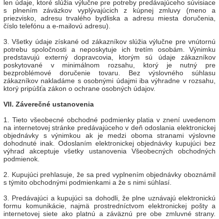
len údaje, ktoré slúžia výlučne pre potreby predávajúceho súvisiace
s plnením záväzkov vyplývajúcich z kúpnej zmluvy (meno a
priezvisko, adresu trvalého bydliska a adresu miesta doručenia,
číslo telefónu a e-mailovú adresu).
3. Všetky údaje získané od zákazníkov slúžia výlučne pre vnútornú
potrebu spoločnosti a neposkytuje ich tretím osobám. Výnimku
predstavujú externý dopravcovia, ktorým sú údaje zákazníkov
poskytované v minimálnom rozsahu, ktorý je nutný pre
bezproblémové doručenie tovaru. Bez výslovného súhlasu
zákazníkov nakladáme s osobnými údajmi iba výhradne v rozsahu,
ktorý pripúšťa zákon o ochrane osobných údajov.
VII. Záverečné ustanovenia
1. Tieto všeobecné obchodné podmienky platia v znení uvedenom
na internetovej stránke predávajúceho v deň odoslania elektronickej
objednávky s výnimkou ak je medzi oboma stranami výslovne
dohodnuté inak. Odoslaním elektronickej objednávky kupujúci bez
výhrad akceptuje všetky ustanovenia Všeobecných obchodných
podmienok.
2. Kupujúci prehlasuje, že sa pred vyplnením objednávky oboznámil
s týmito obchodnými podmienkami a že s nimi súhlasí.
3. Predávajúci a kupujúci sa dohodli, že plne uznávajú elektronickú
formu komunikácie, najmä prostredníctvom elektronickej pošty a
internetovej siete ako platnú a záväznú pre obe zmluvné strany.