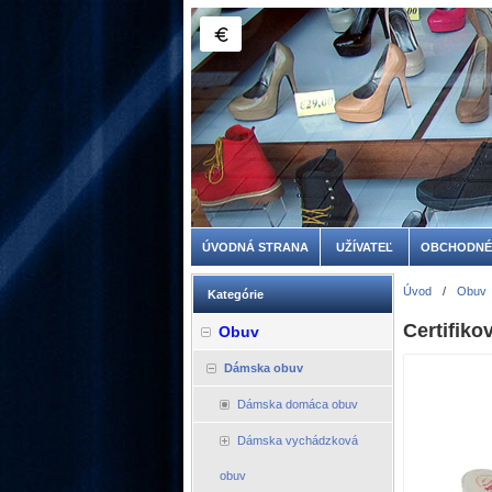
ÚVODNÁ STRANA
UŽÍVATEĽ
OBCHODNÉ
Úvod
/
Obuv
Kategórie
Certifik
Obuv
Dámska obuv
Dámska domáca obuv
Dámska vychádzková
obuv