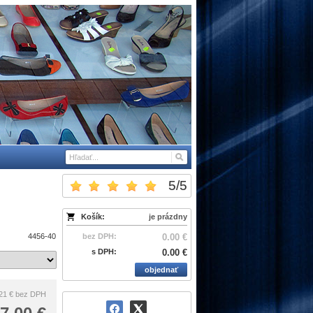
5
/
5
Košík:
je prázdny
4456-40
bez DPH:
0.00 €
s DPH:
0.00 €
objednať
21 €
bez DPH