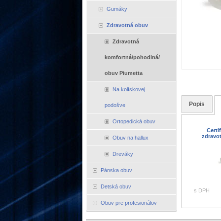
Gumáky
Zdravotná obuv
Zdravotná
komfortná/pohodlná/
obuv Piumetta
Na kolískovej
Popis
podošve
Ortopedická obuv
Certi
zdravo
Obuv na hallux
Dreváky
Pánska obuv
Detská obuv
s DPH
Obuv pre profesionálov