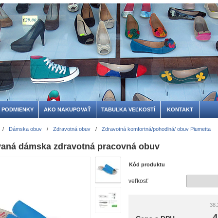
 PODMIENKY
AKO NAKUPOVAŤ
TABUĽKA VEĽKOSTÍ
KONTAKT
/
Dámska obuv
/
Zdravotná obuv
/
Zdravotná komfortná/pohodlná/ obuv Piumetta
ovaná dámska zdravotná pracovná obuv
Kód produktu
veľkosť
38.