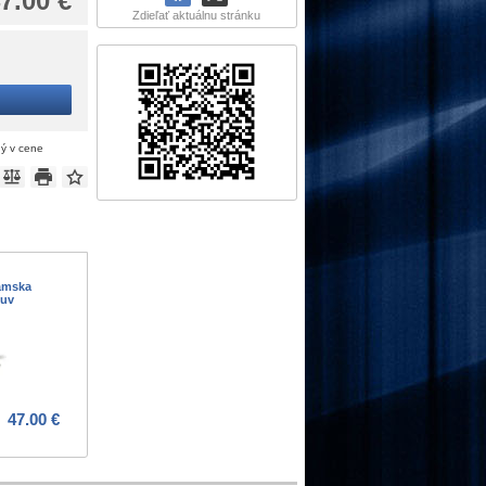
7.00 €
Zdieľať aktuálnu stránku
ný v cene
dámska
buv
47.00 €