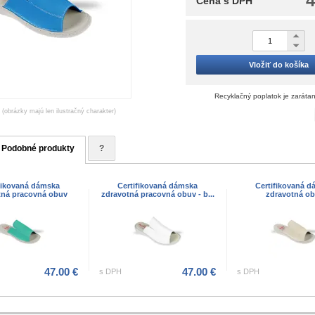
4
Cena s DPH
Vložiť do košíka
Recyklačný poplatok je zaráta
(obrázky majú len ilustračný charakter)
Podobné produkty
?
fikovaná dámska
Certifikovaná dámska
Certifikovaná 
tná pracovná obuv
zdravotná pracovná obuv - b...
zdravotná o
47.00 €
47.00 €
s DPH
s DPH