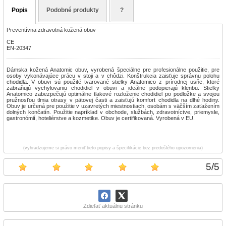
Popis
Podobné produkty
?
Preventívna zdravotná kožená obuv
CE
EN-20347
Dámska kožená Anatomic obuv, vyrobená špeciálne pre profesionálne použitie, pre
osoby vykonávajúce prácu v stoji a v chôdzi. Konštrukcia zaisťuje správnu polohu
chodidla. V obuvi sú použité tvarované stielky Anatomico z prírodnej usňe, ktoré
zabraňujú vychylovaniu chodidiel v obuvi a ideálne podopierajú klenbu. Stielky
Anatomico zabezpečujú optimálne tlakové rozloženie chodidiel po podložke a svojou
pružnosťou tlmia otrasy v pätovej časti a zaisťujú komfort chodidla na dlhé hodiny.
Obuv je určená pre použitie v uzavretých miestnostiach, osobám s väčším zaťažením
dolných končatín. Použitie napríklad v obchode, službách, zdravotníctve, priemysle,
gastronómií, hoteliérstve a kozmetike. Obuv je certifikovaná. Vyrobená v EU.
(vyhradzujeme si právo meniť tieto popisy a špecifikácie bez predošlého upozornenia)
5
/
5
Zdieľať aktuálnu stránku