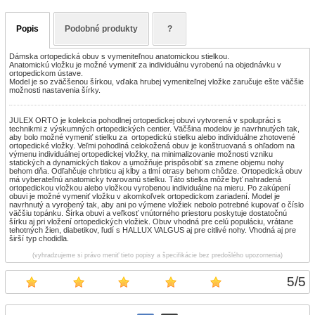
Popis
Podobné produkty
?
Dámska ortopedická obuv s vymeniteľnou anatomickou stielkou.
Anatomickú vložku je možné vymeniť za individuálnu vyrobenú na objednávku v
ortopedickom ústave.
Model je so zväčšenou šírkou, vďaka hrubej vymeniteľnej vložke zaručuje ešte väčšie
možnosti nastavenia šírky.
JULEX ORTO je kolekcia pohodlnej ortopedickej obuvi vytvorená v spolupráci s
technikmi z výskumných ortopedických centier. Väčšina modelov je navrhnutých tak,
aby bolo možné vymeniť stielku za ortopedickú stielku alebo individuálne zhotovené
ortopedické vložky. Veľmi pohodlná celokožená obuv je konštruovaná s ohľadom na
výmenu individuálnej ortopedickej vložky, na minimalizovanie možnosti vzniku
statických a dynamických tlakov a umožňuje prispôsobiť sa zmene objemu nohy
behom dňa. Odľahčuje chrbticu aj kĺby a tlmí otrasy behom chôdze. Ortopedická obuv
má vyberateľnú anatomicky tvarovanú stielku. Táto stielka môže byť nahradená
ortopedickou vložkou alebo vložkou vyrobenou individuálne na mieru. Po zakúpení
obuvi je možné vymeniť vložku v akomkoľvek ortopedickom zariadení. Model je
navrhnutý a vyrobený tak, aby ani po výmene vložiek nebolo potrebné kupovať o číslo
väčšiu topánku. Šírka obuvi a veľkosť vnútorného priestoru poskytuje dostatočnú
šírku aj pri vložení ortopedických vložiek. Obuv vhodná pre celú populáciu, vrátane
tehotných žien, diabetikov, ľudí s HALLUX VALGUS aj pre citlivé nohy. Vhodná aj pre
širší typ chodidla.
(vyhradzujeme si právo meniť tieto popisy a špecifikácie bez predošlého upozornenia)
5
/
5