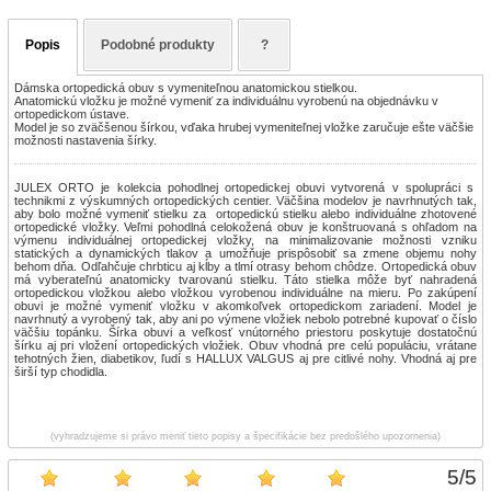
Popis
Podobné produkty
?
Dámska ortopedická obuv s vymeniteľnou anatomickou stielkou.
Anatomickú vložku je možné vymeniť za individuálnu vyrobenú na objednávku v
ortopedickom ústave.
Model je so zväčšenou šírkou, vďaka hrubej vymeniteľnej vložke zaručuje ešte väčšie
možnosti nastavenia šírky.
JULEX ORTO je kolekcia pohodlnej ortopedickej obuvi vytvorená v spolupráci s
technikmi z výskumných ortopedických centier. Väčšina modelov je navrhnutých tak,
aby bolo možné vymeniť stielku za ortopedickú stielku alebo individuálne zhotovené
ortopedické vložky. Veľmi pohodlná celokožená obuv je konštruovaná s ohľadom na
výmenu individuálnej ortopedickej vložky, na minimalizovanie možnosti vzniku
statických a dynamických tlakov a umožňuje prispôsobiť sa zmene objemu nohy
behom dňa. Odľahčuje chrbticu aj kĺby a tlmí otrasy behom chôdze. Ortopedická obuv
má vyberateľnú anatomicky tvarovanú stielku. Táto stielka môže byť nahradená
ortopedickou vložkou alebo vložkou vyrobenou individuálne na mieru. Po zakúpení
obuvi je možné vymeniť vložku v akomkoľvek ortopedickom zariadení. Model je
navrhnutý a vyrobený tak, aby ani po výmene vložiek nebolo potrebné kupovať o číslo
väčšiu topánku. Šírka obuvi a veľkosť vnútorného priestoru poskytuje dostatočnú
šírku aj pri vložení ortopedických vložiek. Obuv vhodná pre celú populáciu, vrátane
tehotných žien, diabetikov, ľudí s HALLUX VALGUS aj pre citlivé nohy. Vhodná aj pre
širší typ chodidla.
(vyhradzujeme si právo meniť tieto popisy a špecifikácie bez predošlého upozornenia)
5
/
5