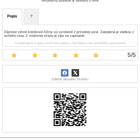
Recyklačný poplatok je zarátaný v cene
Popis
?
Dámske zimné kotníkové čižmy sú vyrobené z prírodnej usne. Zateplená je stielkou z
ovčieho rúna. Z vnútornej strany je zips na zapínanie.
(vyhradzujeme si právo meniť tieto popisy a špecifikácie bez predošlého upozornenia)
5
/
5
Zdieľať aktuálnu stránku