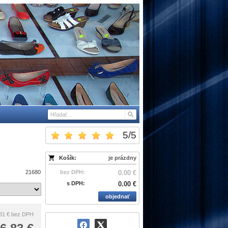
5
/
5
Košík:
je prázdny
21680
bez DPH:
0.00 €
s DPH:
0.00 €
objednať
81 €
bez DPH