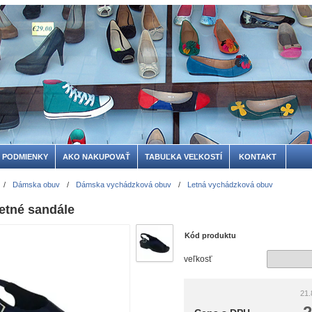
 PODMIENKY
AKO NAKUPOVAŤ
TABUĽKA VEĽKOSTÍ
KONTAKT
/
Dámska obuv
/
Dámska vychádzková obuv
/
Letná vychádzková obuv
etné sandále
Kód produktu
veľkosť
21.