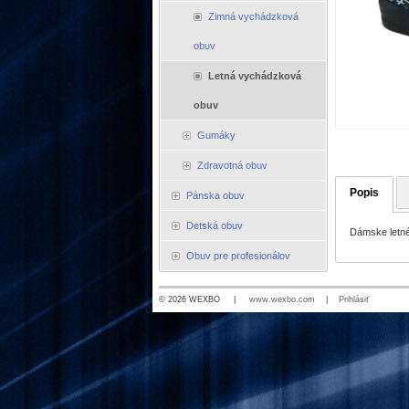
Zimná vychádzková
obuv
Letná vychádzková
obuv
Gumáky
Zdravotná obuv
Popis
Pánska obuv
Detská obuv
Dámske letné
Obuv pre profesionálov
© 2026 WEXBO |
www.wexbo.com
|
Prihlásiť