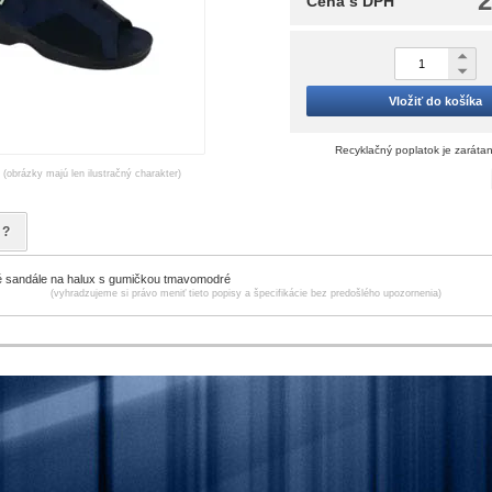
2
Cena s DPH
Vložiť do košíka
Recyklačný poplatok je zaráta
(obrázky majú len ilustračný charakter)
?
 sandále na halux s gumičkou tmavomodré
(vyhradzujeme si právo meniť tieto popisy a špecifikácie bez predošlého upozornenia)