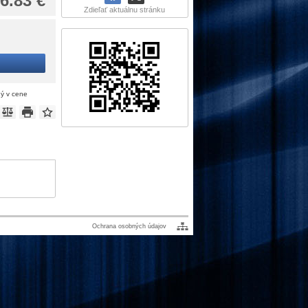
6.83 €
Zdieľať aktuálnu stránku
ný v cene
Ochrana osobných údajov