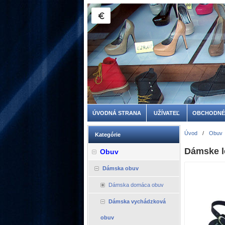
ÚVODNÁ STRANA
UŽÍVATEĽ
OBCHODNÉ
Úvod
/
Obuv
Kategórie
Dámske l
Obuv
Dámska obuv
Dámska domáca obuv
Dámska vychádzková
obuv