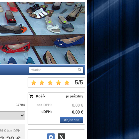
5
/
5
Košík:
je prázdny
24784
bez DPH:
0.00 €
s DPH:
0.00 €
objednať
86 €
bez DPH