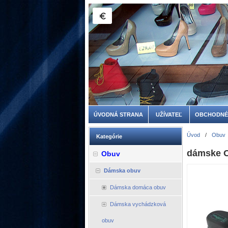
ÚVODNÁ STRANA
UŽÍVATEĽ
OBCHODNÉ
Úvod
/
Obuv
Kategórie
dámske O
Obuv
Dámska obuv
Dámska domáca obuv
Dámska vychádzková
obuv