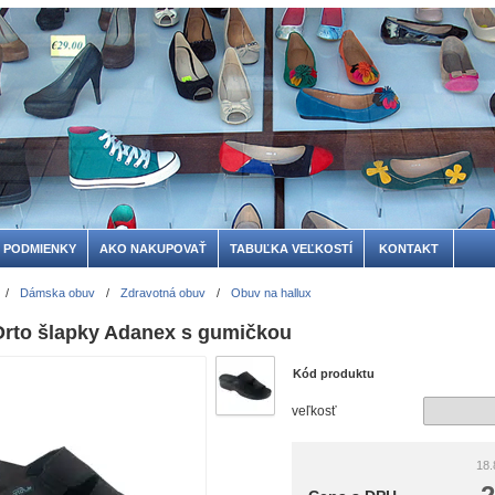
 PODMIENKY
AKO NAKUPOVAŤ
TABUĽKA VEĽKOSTÍ
KONTAKT
/
Dámska obuv
/
Zdravotná obuv
/
Obuv na hallux
rto šlapky Adanex s gumičkou
Kód produktu
veľkosť
18.