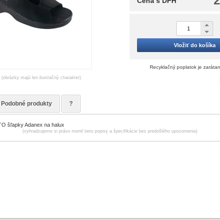
2
Cena s DPH
Vložiť do košíka
Recyklačný poplatok je zaráta
(obrázky majú len ilustračný charakter)
Podobné produkty
?
 šľapky Adanex na halux
(vyhradzujeme si právo meniť tieto popisy a špecifikácie bez predošlého upozornenia)