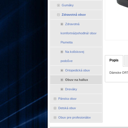
Gumáky
Zdravotná obuv
Zdravotná
komfortná/pohodlná/ obuv
Piumetta
Na kolískovej
Popis
podošve
Ortopedická obuv
Dámske ORTO
Obuv na hallux
Dreváky
Pánska obuv
Detská obuv
Obuv pre profesionálov