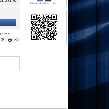
3.20 €
Zdieľať aktuálnu stránku
ný v cene