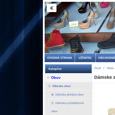
ÚVODNÁ STRANA
UŽÍVATEĽ
OBCHODNÉ
Úvod
/
Obuv
Kategórie
Dámske z
Obuv
Dámska obuv
Dámska domáca obuv
Dámska vychádzková
obuv