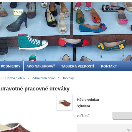
 PODMIENKY
AKO NAKUPOVAŤ
TABUĽKA VEĽKOSTÍ
KONTAKT
/
Dámska obuv
/
Zdravotná obuv
/
Dreváky
dravotné pracovné dreváky
Kód produktu
Výrobca
veľkosť
32.