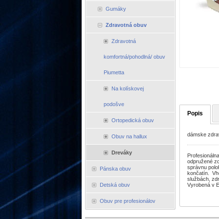
Gumáky
Zdravotná obuv
Zdravotná
komfortná/pohodlná/ obuv
Piumetta
Na kolískovej
podošve
Popis
Ortopedická obuv
dámske zdrav
Obuv na hallux
Dreváky
Profesionáln
odpružené zd
správnu polo
Pánska obuv
končatín. Vh
službách, zdr
Detská obuv
Vyrobená v 
Obuv pre profesionálov