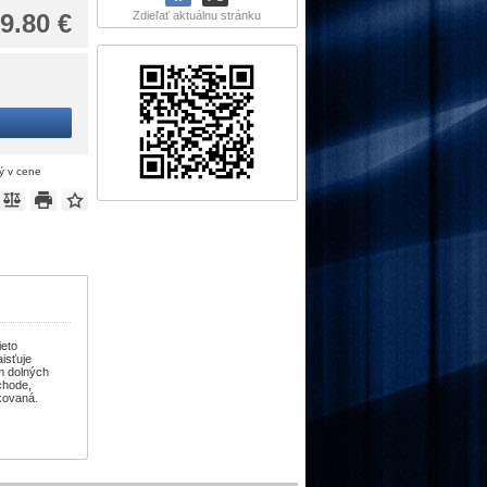
9.80 €
Zdieľať aktuálnu stránku
ý v cene
ieto
isťuje
m dolných
chode,
ikovaná.