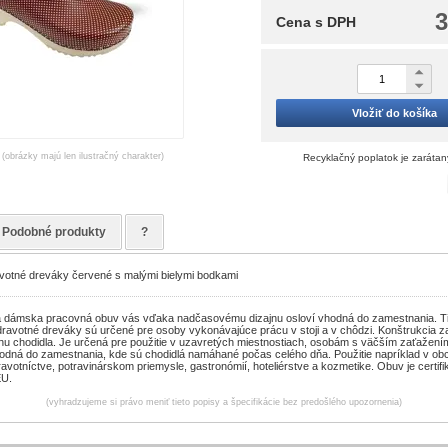
3
Cena s DPH
Vložiť do košíka
(obrázky majú len ilustračný charakter)
Recyklačný poplatok je zarátan
Podobné produkty
?
otné dreváky červené s malými bielymi bodkami
a dámska pracovná obuv vás vďaka nadčasovému dizajnu osloví vhodná do zamestnania. T
ravotné dreváky sú určené pre osoby vykonávajúce prácu v stoji a v chôdzi. Konštrukcia za
hu chodidla. Je určená pre použitie v uzavretých miestnostiach, osobám s väčším zaťažení
odná do zamestnania, kde sú chodidlá namáhané počas celého dňa. Použitie napríklad v ob
avotníctve, potravinárskom priemysle, gastronómií, hoteliérstve a kozmetike. Obuv je certif
EU.
(vyhradzujeme si právo meniť tieto popisy a špecifikácie bez predošlého upozornenia)