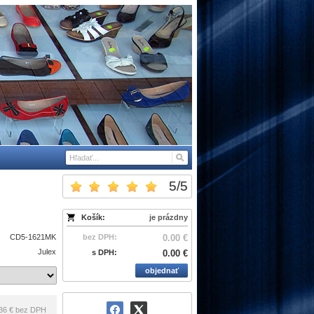
5
/
5
Košík:
je prázdny
CD5-1621MK
bez DPH:
0.00 €
Julex
s DPH:
0.00 €
objednať
36 €
bez DPH