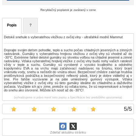
Recyklačný poplatok je zarátaný v cene
Popis
?
Detské snehule s vyberateľnou vložkou z ovčej vlny - ultraľahké modré Mammut
Doprajte svojim deťom pohodlie, teplo a sucho počas chladných jesenných a zimných
radovánok. Gumáky s vyberateľnou hrejivou vložkou z ovčej vlny sú vhodné až do
-30°C.
Extrémne ľahké detské gumáky sú skvelou voľbou na chladné jesenné a zimné
radovánky. Vďaka vyberateľnej hrejivej vložke z ovčej vlny budú nohy vašich ratolestí
vždy v teple a suchu. Gumáky sú vyrobené z vysoko kvalitného a odolného
kopolyméru EVA a na vrchu majú zaťahovací nadstavec na šnúrku, ktorý braní
vniknutiu vody, snehu a nečistôt do vnútra obuvi. Bezpečnosť chôdze zaisťuje hrubšia
protišmyková podrážka a bezpečnostný reflexný pásik, ktorý je dobre viditeľný aj v
tme. Pre ľahšie vyzúvanie je na päte umiestnený gumový výstupok. Vďaka
vyberateľnej vložke z ovčej vlny sú tieto gumáky ideálne do chladného a daždivého
počasia. Využijete ich aj v zime, pretože sú vďaka tomu, že sú nepremokavé a hrejivé
do snehu ako stvorené. Môžete ich nosiť až do -30°C!
(vyhradzujeme si právo meniť tieto popisy a špecifikácie bez predošlého upozornenia)
5
/
5
Zdieľať aktuálnu stránku