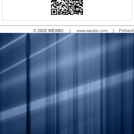
© 2026 WEXBO |
www.wexbo.com
|
Prihlásiť