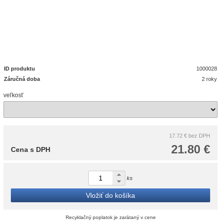
ID produktu
1000028
Záručná doba
2 roky
veľkosť
17.72 €
bez DPH
21.80 €
Cena s DPH
ks
Vložiť do košíka
Recyklačný poplatok je zarátaný v cene