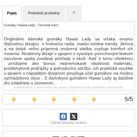
Popis
Podobné produkty
?
Gumáky Hawai Lady - červené karo.
Originálne dámske gumáky Hawai Lady sa vďaka svojmu
štýlovému dizajnu s hrdosťou radia medzi módne trendy. Jemná
a na dotyk veľmi príjemná vnútorná stielka zvyšuje komfort ich
nosenia. Atraktívny dizajn v spojení s vysokým povrchovým leskom
zaručene upúta zvedavé pohľady v okolí. Keď k tomu všetkému
prirátame ako bonus nepremokavé vlastnosti materiálu,
protišmykové podrážky a jednoduchú údržbu, ich praktické využitie
v spojení s nápaditým dizajnom povyšuje účel gumákov na módnu
vychádzkovú obuv . S dámskymi gumákmi Hawai Lady aj daždivé
dni zvládnete s úsmevom.
(vyhradzujeme si právo meniť tieto popisy a špecifikácie bez predošlého upozornenia)
5
/
5
Zdieľať aktuálnu stránku