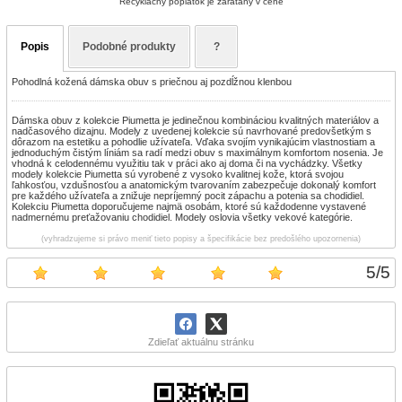
Recyklačný poplatok je zarátaný v cene
Popis
Podobné produkty
?
Pohodlná kožená dámska obuv s priečnou aj pozdĺžnou klenbou
Dámska obuv z kolekcie Piumetta je jedinečnou kombináciou kvalitných materiálov a
nadčasového dizajnu. Modely z uvedenej kolekcie sú navrhované predovšetkým s
dôrazom na estetiku a pohodlie užívateľa. Vďaka svojím vynikajúcim vlastnostiam a
jednoduchým čistým líniám sa radí medzi obuv s maximálnym komfortom nosenia. Je
vhodná k celodennému využitiu tak v práci ako aj doma či na vychádzky. Všetky
modely kolekcie Piumetta sú vyrobené z vysoko kvalitnej kože, ktorá svojou
ľahkosťou, vzdušnosťou a anatomickým tvarovaním zabezpečuje dokonalý komfort
pre každého užívateľa a znižuje nepríjemný pocit zápachu a potenia sa chodidiel.
Kolekciu Piumetta doporučujeme najmä osobám, ktoré sú každodenne vystavené
nadmernému preťažovaniu chodidiel. Modely oslovia všetky vekové kategórie.
(vyhradzujeme si právo meniť tieto popisy a špecifikácie bez predošlého upozornenia)
5
/
5
Zdieľať aktuálnu stránku