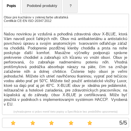
Popis
Podobné produkty
?
Obuv pre kuchárov v zelenej farbe ultraľahká
Certifikát CE-EN ISO-20347:2012
Našou novinkou je vzdušná a pohodlná zdravotná obuv X-BLUE, ktorá
Vám navodí pocit ľahkých nôh. Obuv má antibakteriálnu a antistatickú
povrchovú úpravu a svojím anatomickým tvarovaním odľahčuje záťaž
na chodidlá. Podoprenie pozdĺžnej klenby chodidla a prsta na nohe
poskytuje ďalší komfort. Masážne výčnelky podporujú správne
prekrvenie chodidiel a zabraňujú ich kĺzaniu vo vnútri obuvi. Obuv je
perforovaná, čo zabraňuje nadmernému poteniu nôh. Vhodná
protišmyková podrážka absorbuje nárazy na päte, čím sa znižuje
zaťaženie nôh a dolnej chrbtice.
Čistenie tejto obuvi je veľmi
jednoduché. Môžete ich utrieť navlhčenou tkaninou, vyprať pod tečúcou
vodou alebo prať pri 50°C. Môžete tiež použiť antistatické vložky Luxor,
ktoré sa dajú prať aj pri 40°C.
X-BLUE obuv je ideálna pre jedálenské,
reštauračné a hotelové zariadenia, pre zdravotníckych pracovníkov, na
kúpaliská aj do záhrady.
buv X-BLUE je certifikovaná. Môže byť
O
použitá v podnikoch s implementovaným systémom HACCP. Vyrobená
v EU.
(vyhradzujeme si právo meniť tieto popisy a špecifikácie bez predošlého upozornenia)
5
/
5