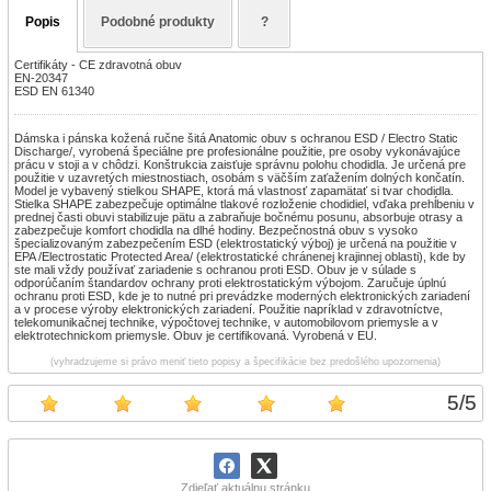
Popis
Podobné produkty
?
Certifikáty - CE zdravotná obuv
EN-20347
ESD EN 61340
Dámska i pánska kožená ručne šitá Anatomic obuv s ochranou ESD / Electro Static
Discharge/, vyrobená špeciálne pre profesionálne použitie, pre osoby vykonávajúce
prácu v stoji a v chôdzi. Konštrukcia zaisťuje správnu polohu chodidla. Je určená pre
použitie v uzavretých miestnostiach, osobám s väčším zaťažením dolných končatín.
Model je vybavený stielkou SHAPE, ktorá má vlastnosť zapamätať si tvar chodidla.
Stielka SHAPE zabezpečuje optimálne tlakové rozloženie chodidiel, vďaka prehĺbeniu v
prednej časti obuvi stabilizuje pätu a zabraňuje bočnému posunu, absorbuje otrasy a
zabezpečuje komfort chodidla na dlhé hodiny. Bezpečnostná obuv s vysoko
špecializovaným zabezpečením ESD (elektrostatický výboj) je určená na použitie v
EPA /Electrostatic Protected Area/ (elektrostatické chránenej krajinnej oblasti), kde by
ste mali vždy používať zariadenie s ochranou proti ESD. Obuv je v súlade s
odporúčaním štandardov ochrany proti elektrostatickým výbojom. Zaručuje úplnú
ochranu proti ESD, kde je to nutné pri prevádzke moderných elektronických zariadení
a v procese výroby elektronických zariadení. Použitie napríklad v zdravotníctve,
telekomunikačnej technike, výpočtovej technike, v automobilovom priemysle a v
elektrotechnickom priemysle. Obuv je certifikovaná. Vyrobená v EU.
(vyhradzujeme si právo meniť tieto popisy a špecifikácie bez predošlého upozornenia)
5
/
5
Zdieľať aktuálnu stránku