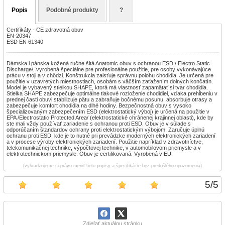
Popis
Podobné produkty
?
Certifikáty - CE zdravotná obuv
EN-20347
ESD EN 61340
Dámska i pánska kožená ručne šitá Anatomic obuv s ochranou ESD / Electro Static
Discharge/, vyrobená špeciálne pre profesionálne použitie, pre osoby vykonávajúce
prácu v stoji a v chôdzi. Konštrukcia zaisťuje správnu polohu chodidla. Je určená pre
použitie v uzavretých miestnostiach, osobám s väčším zaťažením dolných končatín.
Model je vybavený stielkou SHAPE, ktorá má vlastnosť zapamätať si tvar chodidla.
Stielka SHAPE zabezpečuje optimálne tlakové rozloženie chodidiel, vďaka prehĺbeniu v
prednej časti obuvi stabilizuje pätu a zabraňuje bočnému posunu, absorbuje otrasy a
zabezpečuje komfort chodidla na dlhé hodiny. Bezpečnostná obuv s vysoko
špecializovaným zabezpečením ESD (elektrostatický výboj) je určená na použitie v
EPA /Electrostatic Protected Area/ (elektrostatické chránenej krajinnej oblasti), kde by
ste mali vždy používať zariadenie s ochranou proti ESD. Obuv je v súlade s
odporúčaním štandardov ochrany proti elektrostatickým výbojom. Zaručuje úplnú
ochranu proti ESD, kde je to nutné pri prevádzke moderných elektronických zariadení
a v procese výroby elektronických zariadení. Použitie napríklad v zdravotníctve,
telekomunikačnej technike, výpočtovej technike, v automobilovom priemysle a v
elektrotechnickom priemysle. Obuv je certifikovaná. Vyrobená v EU.
(vyhradzujeme si právo meniť tieto popisy a špecifikácie bez predošlého upozornenia)
5
/
5
Zdieľať aktuálnu stránku